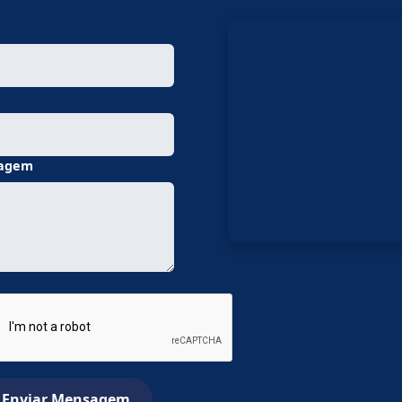
e
agem
Enviar Mensagem